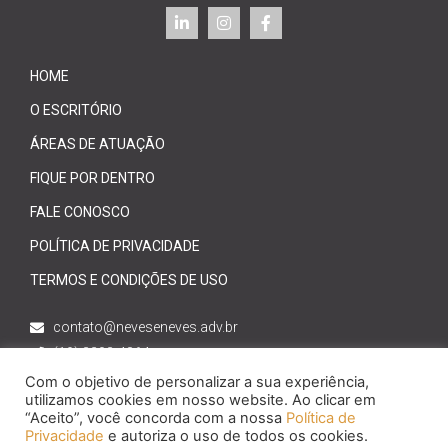
HOME
O ESCRITÓRIO
ÁREAS DE ATUAÇÃO
FIQUE POR DENTRO
FALE CONOSCO
POLÍTICA DE PRIVACIDADE
TERMOS E CONDIÇÕES DE USO
contato@neveseneves.adv.br
(19) 3203-4864
Com o objetivo de personalizar a sua experiência,
Rua dos Alecrins, 914 sala
utilizamos cookies em nosso website. Ao clicar em
1403-1404, Cambuí, Campinas- SP
“Aceito”, você concorda com a nossa
Política de
Privacidade
e autoriza o uso de todos os cookies.