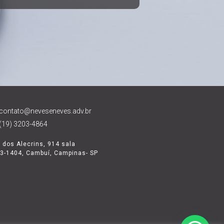
contato@neveseneves.adv.br
(19) 3203-4864
 dos Alecrins, 914 sala
3-1404, Cambuí, Campinas- SP