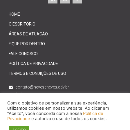
HOME
O ESCRITÓRIO
ÁREAS DE ATUAÇÃO
FIQUE POR DENTRO
FALE CONOSCO
POLÍTICA DE PRIVACIDADE
TERMOS E CONDIÇÕES DE USO
contato@neveseneves.adv.br
(19) 3203-4864
Com o objetivo de personalizar a sua experiência,
Rua dos Alecrins, 914 sala
utilizamos cookies em nosso website. Ao clicar em
1403-1404, Cambuí, Campinas- SP
“Aceito”, você concorda com a nossa
Política de
Privacidade
e autoriza o uso de todos os cookies.
© Neves e Neves Advogados – Todos os direitos